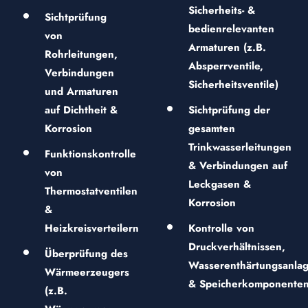
Sicherheits- &
Sichtprüfung
bedienrelevanten
von
Armaturen (z.B.
Rohrleitungen,
Absperrventile,
Verbindungen
Sicherheitsventile)
und Armaturen
auf Dichtheit &
Sichtprüfung der
Korrosion
gesamten
Trinkwasserleitungen
Funktionskontrolle
& Verbindungen auf
von
Leckgasen &
Thermostatventilen
Korrosion
&
Heizkreisverteilern
Kontrolle von
Druckverhältnissen,
Überprüfung des
Wasserenthärtungsanla
Wärmeerzeugers
& Speicherkomponente
(z.B.