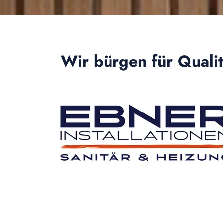
für
Sanitär
&
Wir bürgen für Qualit
Heizung
Wir
beraten
Sie
gerne!