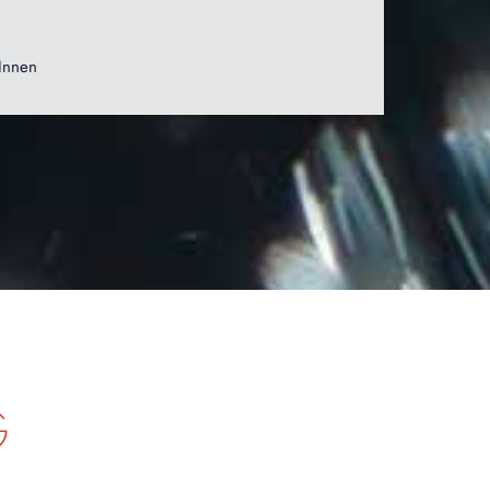
Innen
G