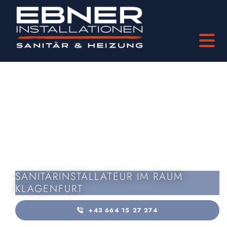
SANITÄRINSTALLATEUR IM RAUM
KLAGENFURT
+43 664 15 27 274